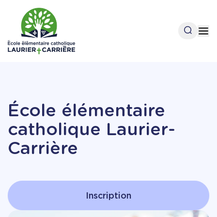
Aller
au
contenu
Open se
Op
principal
École élémentaire
catholique Laurier-
Carrière
Inscription