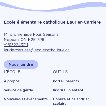
École élémentaire catholique Laurier-Carrière
14, promenade Four Seasons
Nepean, ON K2E 7P8
+16132243211
lauriercarriere@ecolecatholique.ca
Nous joindre
À
Outils
L’ÉCOLE
OUTILS
propos
À propos
Portail parents
Service de garde
Inscrire un enfant
Nouvelles et événements
Horaire et calendrier
scolaire